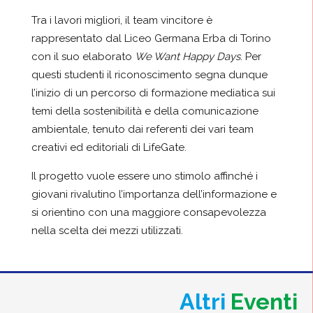
Tra i lavori migliori, il team vincitore
è
rappresentato dal Liceo Germana Erba di Torino
con il suo elaborato
We
W
ant
H
appy
D
ays
. Per
questi studenti il riconoscimento segna dunque
l’inizio di un percorso di formazione mediatica sui
temi della
sostenibilit
à
e della comunicazione
ambientale, tenuto dai referenti dei vari team
creativi ed editoriali di
LifeGate
.
Il progetto vuole essere uno stimolo affinché i
giovani rivalutino l’importanza dell’informazione e
si orientino con una maggiore consapevolezza
nella scelta dei mezzi utilizzati.
Altri
Eventi