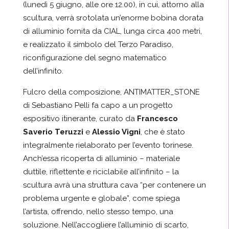
(lunedì 5 giugno, alle ore 12.00), in cui, attorno alla
scultura, verrà srotolata un’enorme bobina dorata
di alluminio fornita da CIAL, lunga circa 400 metri,
e realizzato il simbolo del Terzo Paradiso,
riconfigurazione del segno matematico
dell’infinito.
Fulcro della composizione,
ANTIMATTER_STONE
di
Sebastiano Pelli
fa capo a un progetto
espositivo itinerante
, curato
da
Francesco
Saverio Teruzzi
e
Alessio
Vigni
, che è stato
integralmente rielaborato per l’evento torinese.
Anch’essa ricoperta di
alluminio
– materiale
duttile, riflettente e
riciclabile all’infinito
– la
scultura
avrà una struttura cava “per
contenere
un
problema urgente e globale”, come spiega
l’artista, offrendo, nello stesso tempo, una
soluzione.
Nell’accogliere l’alluminio di scarto,