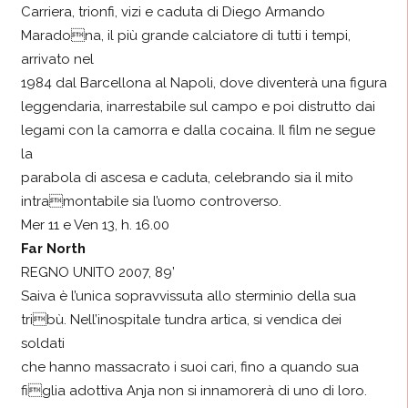
Carriera, trionfi, vizi e caduta di Diego Armando
Maradona, il più grande calciatore di tutti i tempi,
arrivato nel
1984 dal Barcellona al Napoli, dove diventerà una figura
leggendaria, inarrestabile sul campo e poi distrutto dai
legami con la camorra e dalla cocaina. Il film ne segue
la
parabola di ascesa e caduta, celebrando sia il mito
intramontabile sia l’uomo controverso.
Mer 11 e Ven 13, h. 16.00
Far North
REGNO UNITO 2007, 89’
Saiva è l’unica sopravvissuta allo sterminio della sua
tribù. Nell’inospitale tundra artica, si vendica dei
soldati
che hanno massacrato i suoi cari, fino a quando sua
figlia adottiva Anja non si innamorerà di uno di loro.